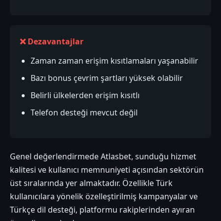
❌ Dezavantajlar
Zaman zaman erişim kısıtlamaları yaşanabilir
Bazı bonus çevrim şartları yüksek olabilir
Belirli ülkelerden erişim kısıtlı
Telefon desteği mevcut değil
Genel değerlendirmede Atlasbet, sunduğu hizmet
kalitesi ve kullanıcı memnuniyeti açısından sektörün
üst sıralarında yer almaktadır. Özellikle Türk
kullanıcılara yönelik özelleştirilmiş kampanyalar ve
Türkçe dil desteği, platformu rakiplerinden ayıran