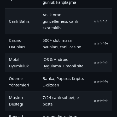
günlük karşılaşma
Anlık oran
Canlı Bahis
güncellemesi, canlı
⭐⭐⭐⭐⭐
skor takibi
Casino
500+ slot, masa
⭐⭐⭐⭐½
Oyunları
oyunları, canlı casino
Mobil
iOS & Android
⭐⭐⭐⭐⭐
Uyumluluk
uygulama + mobil site
Ödeme
Banka, Papara, Kripto,
⭐⭐⭐⭐½
Yöntemleri
E-cüzdan
Müşteri
7/24 canlı sohbet, e-
⭐⭐⭐⭐⭐
Desteği
posta
Bonus &
Hoş geldin, yatırım,