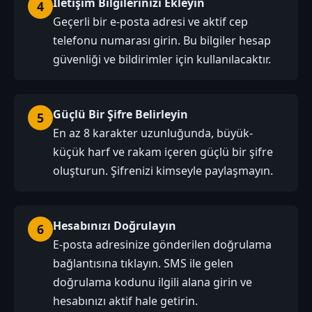
İletişim Bilgilerinizi Ekleyin
Geçerli bir e-posta adresi ve aktif cep
telefonu numarası girin. Bu bilgiler hesap
güvenliği ve bildirimler için kullanılacaktır.
Güçlü Bir Şifre Belirleyin
En az 8 karakter uzunluğunda, büyük-
küçük harf ve rakam içeren güçlü bir şifre
oluşturun. Şifrenizi kimseyle paylaşmayın.
Hesabınızı Doğrulayın
E-posta adresinize gönderilen doğrulama
bağlantısına tıklayın. SMS ile gelen
doğrulama kodunu ilgili alana girin ve
hesabınızı aktif hale getirin.