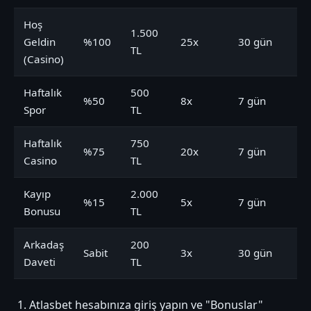
Hoş
1.500
Geldin
%100
25x
30 gün
TL
(Casino)
Haftalık
500
%50
8x
7 gün
Spor
TL
Haftalık
750
%75
20x
7 gün
Casino
TL
Kayıp
2.000
%15
5x
7 gün
Bonusu
TL
Arkadaş
200
Sabit
3x
30 gün
Daveti
TL
Atlasbet hesabınıza giriş yapın ve "Bonuslar"