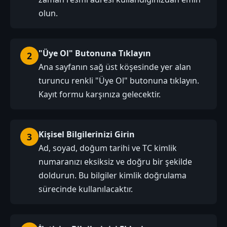
olun.
"Üye Ol" Butonuna Tıklayın
Ana sayfanın sağ üst köşesinde yer alan
turuncu renkli "Üye Ol" butonuna tıklayın.
Kayıt formu karşınıza gelecektir.
Kişisel Bilgilerinizi Girin
Ad, soyad, doğum tarihi ve TC kimlik
numaranızı eksiksiz ve doğru bir şekilde
doldurun. Bu bilgiler kimlik doğrulama
sürecinde kullanılacaktır.