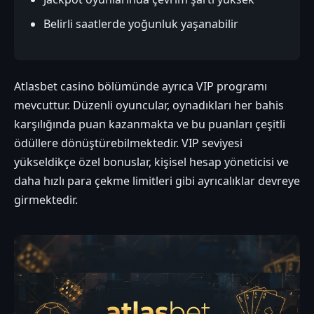
Belirli saatlerde yoğunluk yaşanabilir
Atlasbet casino bölümünde ayrıca VIP programı
mevcuttur. Düzenli oyuncular, oynadıkları her bahis
karşılığında puan kazanmakta ve bu puanları çeşitli
ödüllere dönüştürebilmektedir. VIP seviyesi
yükseldikçe özel bonuslar, kişisel hesap yöneticisi ve
daha hızlı para çekme limitleri gibi ayrıcalıklar devreye
girmektedir.