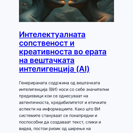
Интелектуалната
сопственост и
креативноста во ерата
на вештачката
интелигенција (AI)
Генерираната содржина од вештачката
интелигенција (ВИ) носи со себе значителни
предизвици кои се однесуваат на
автентичноста, кредибилитетот и етичките
аспекти на информациите. Како што ВИ
системите стануваат се понапредни и
поспособни да создаваат текст, слики и
видеа, постои ризик од ширење на