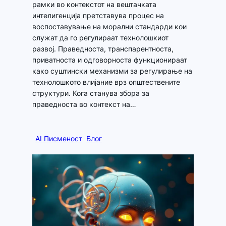
рамки во контекстот на вештачката
интелигенција претставува процес на
воспоставување на морални стандарди кои
служат да го регулираат технолошкиот
развој. Праведноста, транспарентноста,
приватноста и одговорноста функционираат
како суштински механизми за регулирање на
технолошкото влијание врз општествените
структури. Кога станува збора за
праведноста во контекст на…
AI Писменост
Блог