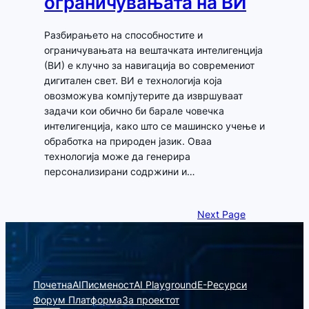
ограничувањата на ВИ
Разбирањето на способностите и
ограничувањата на вештачката интелигенција
(ВИ) е клучно за навигација во современиот
дигитален свет. ВИ е технологија која
овозможува компјутерите да извршуваат
задачи кои обично би барале човечка
интелигенција, како што се машинско учење и
обработка на природен јазик. Оваа
технологија може да генерира
персонализирани содржини и…
Next Page
Почетна
AIПисменост
AI Playground
Е-Ресурси
Форум Платформа
За проектот