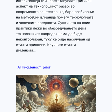
интелигенција (ВИ) претставуваат критичен
аспект на технолошкиот развој во
современото општество, кој бара разбирање
на меѓусебни влијанија помеѓу технологијата
и човечките вредности. Суштината на овие
практики лежи во обезбедувањето дека
технолошкиот напредок нема да биде
неконтролиран, туку ќе биде насочуван од
етички принципи. Клучните етички
димензии…
AI Писменост
Блог