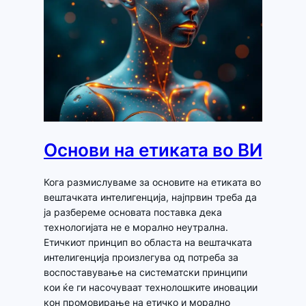
Основи на етиката во ВИ
Кога размислуваме за основите на етиката во
вештачката интелигенција, најпрвин треба да
ја разбереме основата поставка дека
технологијата не е морално неутрална.
Етичкиот принцип во областа на вештачката
интелигенција произлегува од потреба за
воспоставување на систематски принципи
кои ќе ги насочуваат технолошките иновации
кон промовирање на етичко и морално