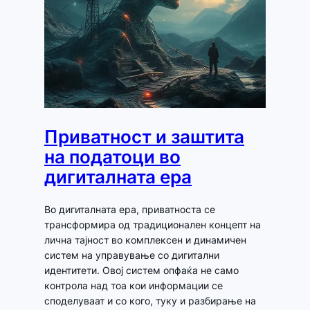
Приватност и заштита
на податоци во
дигиталната ера
Во дигиталната ера, приватноста се
трансформира од традиционален концепт на
лична тајност во комплексен и динамичен
систем на управување со дигитални
идентитети. Овој систем опфаќа не само
контрола над тоа кои информации се
споделуваат и со кого, туку и разбирање на