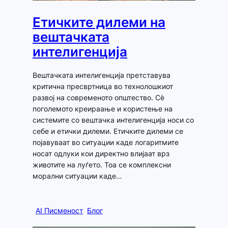
Етичките дилеми на
вештачката
интелигенција
Вештачката интелигенција претставува
критична пресвртница во технолошкиот
развој на современото општество. Сè
поголемото креираање и користење на
системите со вештачка интелигенција носи со
себе и етички дилеми. Етичките дилеми се
појавуваат во ситуации каде логаритмите
носат одлуки кои директно влијаат врз
животите на луѓето. Тоа се комплексни
морални ситуации каде…
AI Писменост
Блог