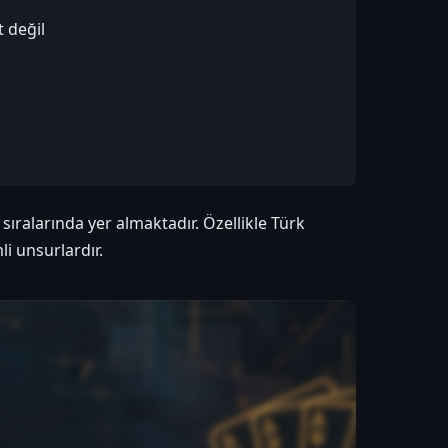
 değil
ıralarında yer almaktadır. Özellikle Türk
i unsurlardır.