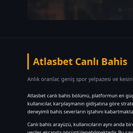
Atlasbet Canlı Bahis
Anlık oranlar, geniş spor yelpazesi ve kesi
Atlasbet canlı bahis bölümü, platformun en güç
kullanıcılar, karşılaşmanın gidişatına göre stra
deneyimli bahis severların iştahını kabartmakta
Canlı bahis arayüzü, kullanıcıların aynı anda bird
veriler ekranda görüntülenebilmektedir. Bu sayede