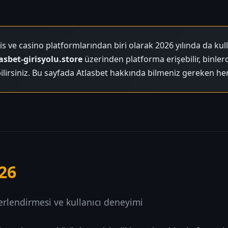
iriş 2026 — Tek Re
is ve casino platformlarından biri olarak 2026 yılında da kul
dresine anında ulaşın. Canlı bahis, casino ve özel
lasbet-girisyolu.store
üzerinden platforma erişebilir, binler
zi bekliyor. 2026'nın en güncel adresi burada!
lirsiniz. Bu sayfada Atlasbet hakkında bilmeniz gereken her
emen Üye Ol & Bonus Kazan
26
erlendirmesi ve kullanıcı deneyimi