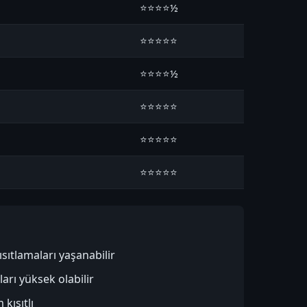
⭐⭐⭐⭐½
⭐⭐⭐⭐⭐
⭐⭐⭐⭐½
⭐⭐⭐⭐⭐
⭐⭐⭐⭐⭐
⭐⭐⭐⭐⭐
ıtlamaları yaşanabilir
arı yüksek olabilir
 kısıtlı