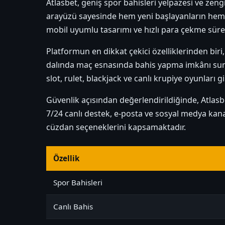
Atlasbet, geniş spor bahisleri yelpazesi ve zen
arayüzü sayesinde hem yeni başlayanların hem de 
mobil uyumlu tasarımı ve hızlı para çekme süre
Platformun en dikkat çekici özelliklerinden bir
dalında maç esnasında bahis yapma imkânı sunan
slot, rulet, blackjack ve canlı krupiye oyunları g
Güvenlik açısından değerlendirildiğinde, Atlasbe
7/24 canlı destek, e-posta ve sosyal medya kanall
cüzdan seçeneklerini kapsamaktadır.
Özellik
Spor Bahisleri
Canlı Bahis