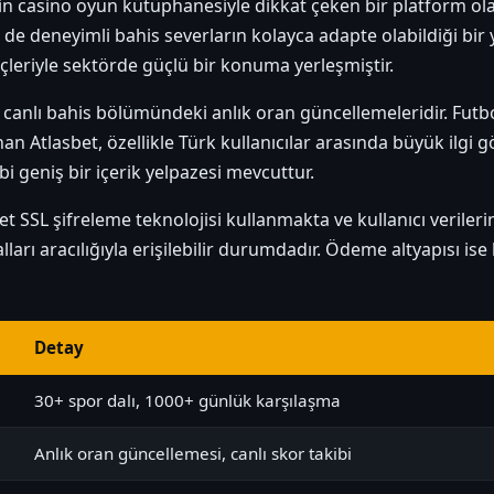
gin casino oyun kütüphanesiyle dikkat çeken bir platform ola
deneyimli bahis severların kolayca adapte olabildiği bir yapı
çleriyle sektörde güçlü bir konuma yerleşmiştir.
i, canlı bahis bölümündeki anlık oran güncellemeleridir. Futb
 Atlasbet, özellikle Türk kullanıcılar arasında büyük ilgi
ibi geniş bir içerik yelpazesi mevcuttur.
t SSL şifreleme teknolojisi kullanmakta ve kullanıcı veriler
arı aracılığıyla erişilebilir durumdadır. Ödeme altyapısı ise 
Detay
30+ spor dalı, 1000+ günlük karşılaşma
Anlık oran güncellemesi, canlı skor takibi